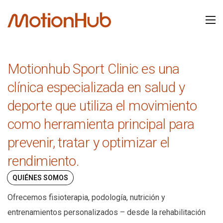
Motionhub
Sport
Clinic
es
una
clínica
especializada
en
salud
y
deporte
que
utiliza
el
movimiento
como
herramienta
principal
para
prevenir,
tratar
y
optimizar
el
rendimiento.
QUIÉNES SOMOS
Ofrecemos fisioterapia, podología, nutrición y
entrenamientos personalizados – desde la rehabilitación